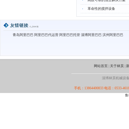
高效可靠的混合解决方案
革命性的搅拌设备
青岛阿里巴巴
阿里巴巴代运营
阿里巴巴托管
淄博阿里巴巴
滨州阿里巴巴
网站首页
|
关于林昊
|
淄博林昊机械设备厂·版
手机：13864400833 电话：0533-4618
鲁I