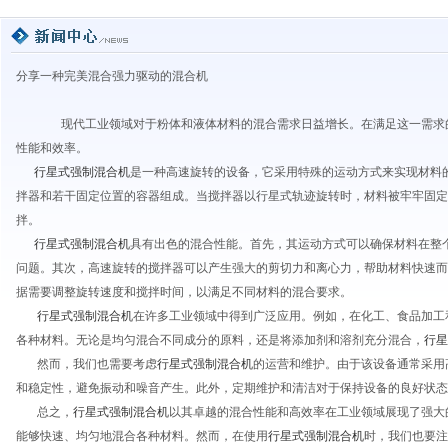
分享一种完美混合强力驱动的混合机
现代工业领域对于粉体和液体材料的混合需求日益增长。在满足这一需求
性能和效率。
行星式强制混合机
是一种高速旋转的设备，它采用特殊的运动方式来实现材料
拌器和若干固定位置的容器组成。当搅拌器以行星式轨迹旋转时，材料被牢牢固定
拌。
行星式强制混合机
具有出色的混合性能。首先，其运动方式可以确保材料在整
问题。其次，高速旋转的搅拌器可以产生强大的剪切力和离心力，帮助材料快速而
据需要调整旋转速度和搅拌时间，以满足不同材料的混合要求。
行星式强制混合机
在许多工业领域中得到广泛应用。例如，在化工、食品加工
各种材料。无论是均匀混合不同成分的原料，还是将添加剂和溶剂充分混合，
行星
然而，我们也需要考虑
行星式强制混合机
的运营和维护。由于该设备通常采用
和稳定性，避免振动和噪音产生。此外，定期维护和清洁对于保持设备的良好状态
总之，
行星式强制混合机
以其卓越的混合性能和高效率在工业领域展现了强大
能够快速、均匀地混合各种材料。然而，在使用
行星式强制混合机
时，我们也要注