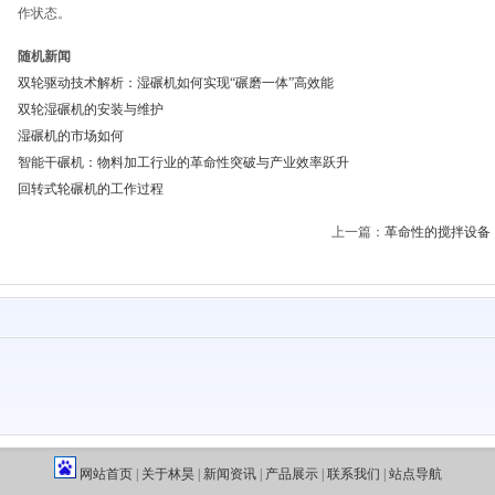
作状态。
随机新闻
双轮驱动技术解析：湿碾机如何实现“碾磨一体”高效能
双轮湿碾机的安装与维护
湿碾机的市场如何
智能干碾机：物料加工行业的革命性突破与产业效率跃升
回转式轮碾机的工作过程
上一篇：
革命性的搅拌设备
网站首页
|
关于林昊
|
新闻资讯
|
产品展示
|
联系我们
|
站点导航