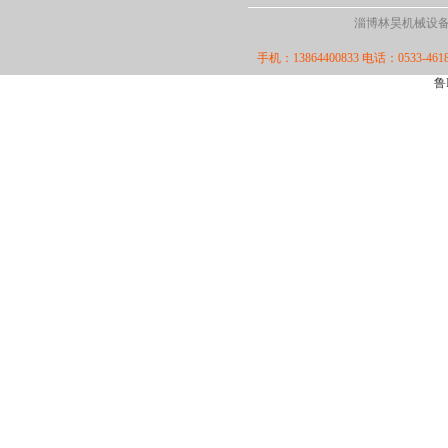
淄博林昊机械设备厂·版
手机：13864400833 电话：0533-4618
鲁I