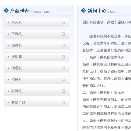
创新科技驱动：高效干碾机引
混合机
干碾机
随着科技的不断进步，传
设备，其技术革新对提升生产
湿碾机
新技术，正引领着行业的新潮
振动筛
一、高效
干碾机
的技术革新
高效
干碾机
在设计和制造上融
清理机
盘的设计，提高了破碎效率，
性和稳定性。此外，高效
干碾
混砂机
备的稳定运行。
破碎机
二、高效
干碾机
的行业应用
高效
干碾机
在粮食加工、耐火
其他产品
的高效破碎和加工，提高加工
续的成型和烧制过程提供优质
三、高效
干碾机
引领行业新潮
随着市场需求的不断变化和技