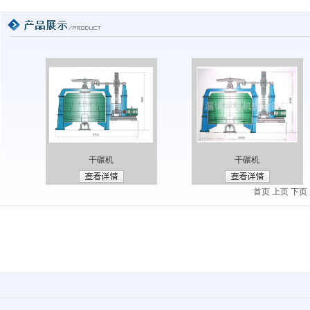
干碾机
干碾机
首页
上页
下页