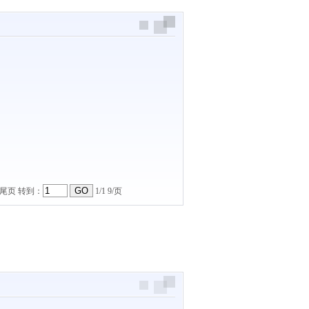
尾页
转到：
1/1 9/页